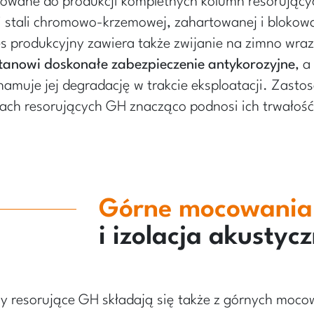
owane do produkcji kompletnych kolumn resorujący
i stali chromowo-krzemowej, zahartowanej i blokow
s produkcyjny zawiera także zwijanie na zimno wra
stanowi doskonałe zabezpieczenie antykorozyjne
, a
hamuje jej degradację w trakcie eksploatacji. Zasto
ach resorujących GH znacząco podnosi ich trwałość
Górne mocowania,
i izolacja akustyc
y resorujące GH składają się także z górnych moco