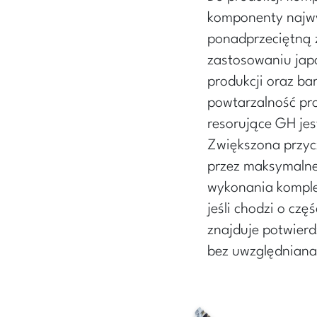
komponenty najwy
ponadprzeciętną ż
zastosowaniu jap
produkcji oraz ba
powtarzalność pr
resorujące GH je
Zwiększona przyc
przez maksymalne
wykonania kompl
jeśli chodzi o cz
znajduje potwierd
bez uwzględniana 