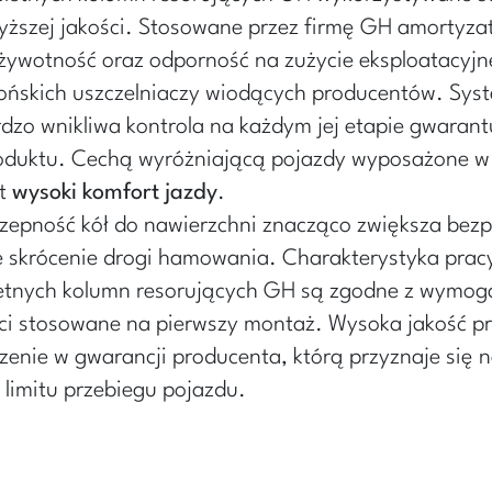
ższej jakości. Stosowane przez firmę GH amortyza
ywotność oraz odporność na zużycie eksploatacyjne
ońskich uszczelniaczy wiodących producentów. Sys
rdzo wnikliwa kontrola na każdym jej etapie gwarant
oduktu. Cechą wyróżniającą pojazdy wyposażone w
st
wysoki komfort jazdy
.
zepność kół do nawierzchni znacząco zwiększa bezp
 skrócenie drogi hamowania. Charakterystyka pracy
etnych kolumn resorujących GH są zgodne z wymog
ęści stosowane na pierwszy montaż. Wysoka jakość 
zenie w gwarancji producenta, którą przyznaje się n
limitu przebiegu pojazdu.