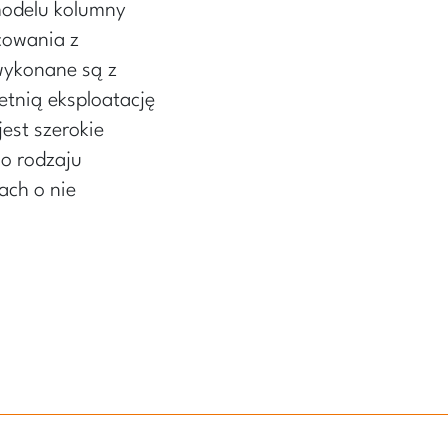
modelu kolumny
cowania z
wykonane są z
etnią eksploatację
st szerokie
go rodzaju
ach o nie