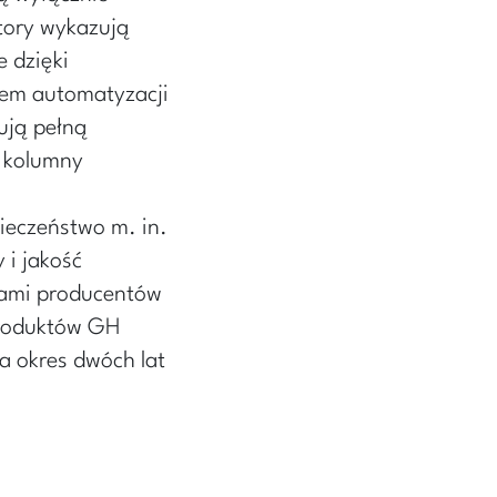
tory wykazują
 dzięki
tem automatyzacji
ują pełną
 kolumny
ieczeństwo m. in.
 i jakość
ami producentów
produktów GH
a okres dwóch lat