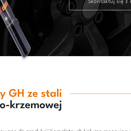
Skontaktuj się z
y GH ze stali
o-krzemowej