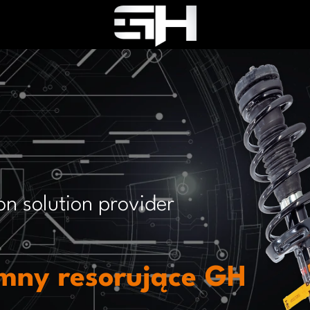
on solution provider
mny resorujące GH