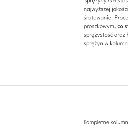
Sprężyny GH stos
najwyższej jakośc
śrutowanie. Proce
proszkowym
, co 
sprężystość oraz 
sprężyn w kolumn
Kompletne kolumn