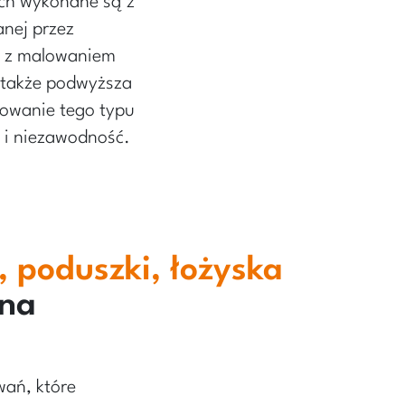
ch wykonane są z
anej przez
z z malowaniem
 także podwyższa
sowanie tego typu
 i niezawodność.
 poduszki, łożyska
zna
wań, które