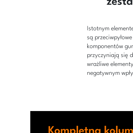
zest
Istotnym element
są przeciwpyłowe 
komponentów gum
przyczyniają się 
wrażliwe elementy
negatywnym wpływ
Kompletna kolu