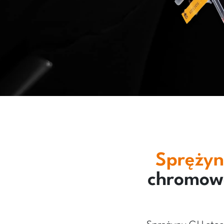
Sprężyn
chromow