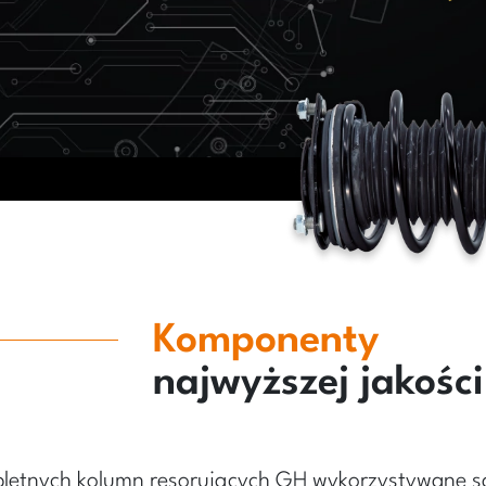
Komponenty
najwyższej jakości
pletnych kolumn resorujących GH wykorzystywane s