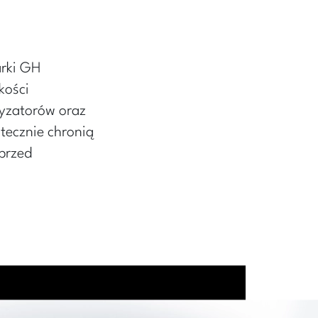
rki GH
kości
yzatorów oraz
tecznie chronią
 przed