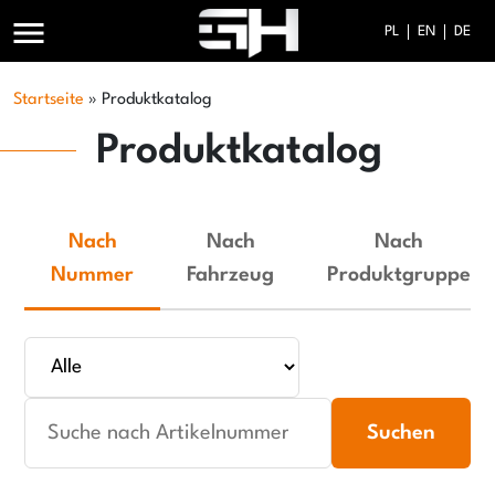
menu
PL
EN
DE
Startseite
»
Produktkatalog
Produktkatalog
Nach
Nach
Nach
Nummer
Fahrzeug
Produktgruppe
Suchen