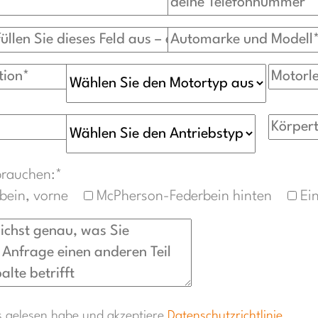
brauchen:*
bein, vorne
McPherson-Federbein hinten
Ein
es gelesen habe und akzeptiere
Datenschutzrichtlinie
.