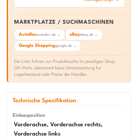
MARKTPLATZE / SUCHMASCHINEN
AutoDoc
eBay
autodoc.de →
ebay.de →
Google Shopping
google.de →
Die Links fuhren zur Produktsuche im jeweiligen Shop.
GH-Parts ubernimmt keine Verantwortung fur
Lagerbestand oder Preise der Handler.
Technische Spezifikation
Einbauposition
Vorderachse, Vorderachse rechts,
Vorderachse links