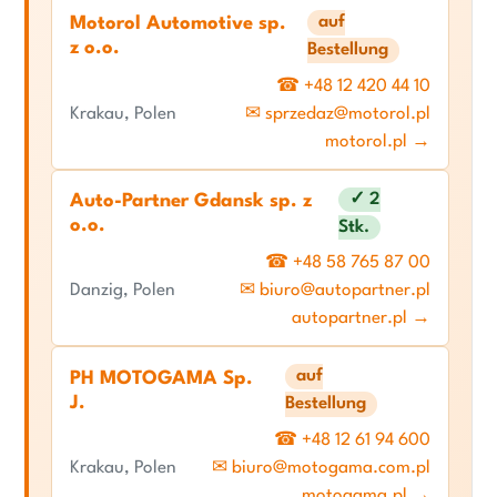
auf
Motorol Automotive sp.
z o.o.
Bestellung
☎ +48 12 420 44 10
Krakau, Polen
✉ sprzedaz@motorol.pl
motorol.pl →
✓ 2
Auto-Partner Gdansk sp. z
o.o.
Stk.
☎ +48 58 765 87 00
Danzig, Polen
✉ biuro@autopartner.pl
autopartner.pl →
auf
PH MOTOGAMA Sp.
J.
Bestellung
☎ +48 12 61 94 600
Krakau, Polen
✉ biuro@motogama.com.pl
motogama.pl →