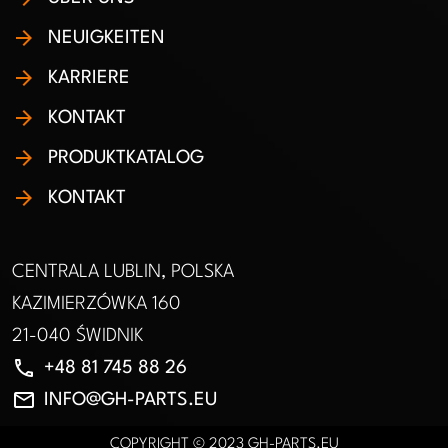
NEUIGKEITEN
KARRIERE
KONTAKT
PRODUKTKATALOG
KONTAKT
CENTRALA LUBLIN, POLSKA
KAZIMIERZÓWKA 160
21-040 ŚWIDNIK
phone
+48 81 745 88 26
email
INFO@GH-PARTS.EU
COPYRIGHT © 2023 GH-PARTS.EU