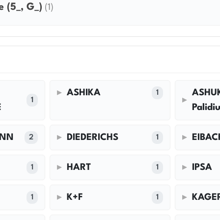
(5_, G_)
(1)
ASHIKA
ASHUK
1
1
E
Palidi
ANN
DIEDERICHS
EIBAC
2
1
HART
IPSA
1
1
K+F
KAGE
1
1