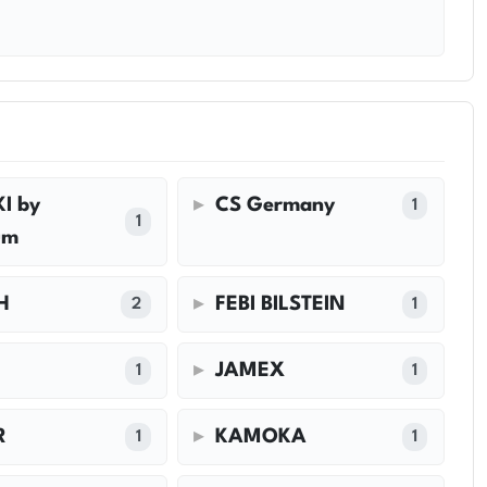
I by
CS Germany
1
1
um
H
FEBI BILSTEIN
2
1
JAMEX
1
1
R
KAMOKA
1
1