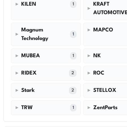
KILEN
KRAFT
1
AUTOMOTIV
Magnum
MAPCO
1
Technology
MUBEA
NK
1
RIDEX
ROC
2
Stark
STELLOX
2
TRW
ZentParts
1