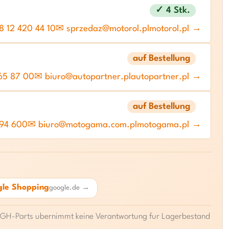
✓ 4 Stk.
 12 420 44 10
✉ sprzedaz@motorol.pl
motorol.pl →
auf Bestellung
65 87 00
✉ biuro@autopartner.pl
autopartner.pl →
auf Bestellung
 94 600
✉ biuro@motogama.com.pl
motogama.pl →
le Shopping
google.de →
p. GH-Parts ubernimmt keine Verantwortung fur Lagerbestand