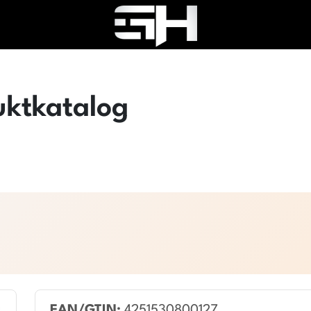
uktkatalog
EAN/GTIN:
4251530800127