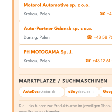
Motorol Automotive sp. z o.o.
Krakau, Polen
☎ +48
Auto-Partner Gdansk sp. z o.o.
Danzig, Polen
☎ +48 58 7
PH MOTOGAMA Sp. J.
Krakau, Polen
☎ +48 12 61
MARKTPLATZE / SUCHMASCHINEN
AutoDoc
eBay
Goog
autodoc.de →
ebay.de →
Die Links fuhren zur Produktsuche im jeweiligen Sho