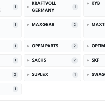
KRAFTVOLL
KYB
1
1
E
GERMANY
MAXGEAR
MAXT
1
2
OPEN PARTS
OPTI
1
2
SACHS
SKF
1
2
SUPLEX
SWA
2
1
1