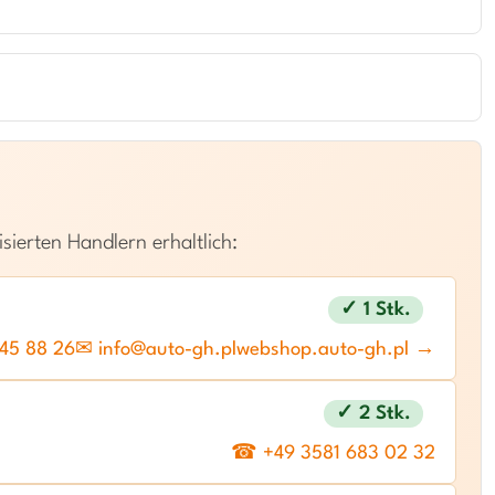
isierten Handlern erhaltlich:
✓ 1 Stk.
45 88 26
✉ info@auto-gh.pl
webshop.auto-gh.pl →
✓ 2 Stk.
☎ +49 3581 683 02 32