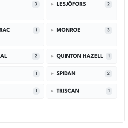
LESJÖFORS
3
2
RAC
MONROE
1
3
MAL
QUINTON HAZELL
2
1
SPIDAN
1
2
G
TRISCAN
1
1