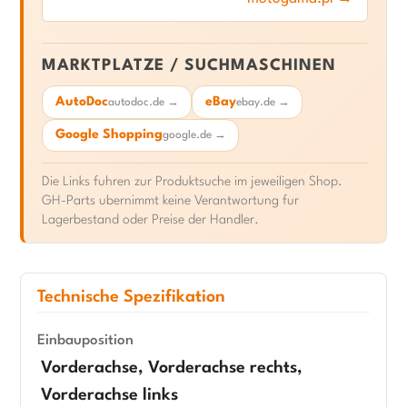
MARKTPLATZE / SUCHMASCHINEN
AutoDoc
eBay
autodoc.de →
ebay.de →
Google Shopping
google.de →
Die Links fuhren zur Produktsuche im jeweiligen Shop.
GH-Parts ubernimmt keine Verantwortung fur
Lagerbestand oder Preise der Handler.
Technische Spezifikation
Einbauposition
Vorderachse, Vorderachse rechts,
Vorderachse links