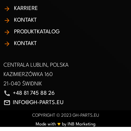
KARRIERE
KONTAKT
PRODUKTKATALOG
KONTAKT
CENTRALA LUBLIN, POLSKA
KAZIMIERZÓWKA 160
21-040 ŚWIDNIK
phone
+48 81 745 88 26
email
INFO@GH-PARTS.EU
COPYRIGHT © 2023 GH-PARTS.EU
♥︎
Made with
by INB Marketing