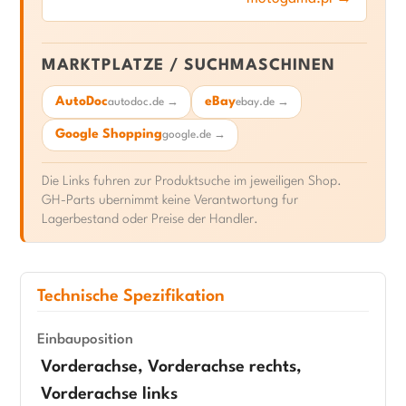
MARKTPLATZE / SUCHMASCHINEN
AutoDoc
eBay
autodoc.de →
ebay.de →
Google Shopping
google.de →
Die Links fuhren zur Produktsuche im jeweiligen Shop.
GH-Parts ubernimmt keine Verantwortung fur
Lagerbestand oder Preise der Handler.
Technische Spezifikation
Einbauposition
Vorderachse, Vorderachse rechts,
Vorderachse links