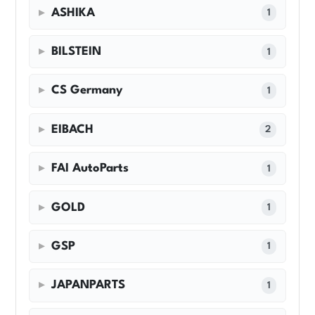
ASHIKA
1
BILSTEIN
1
CS Germany
1
EIBACH
2
FAI AutoParts
1
GOLD
1
GSP
1
JAPANPARTS
1