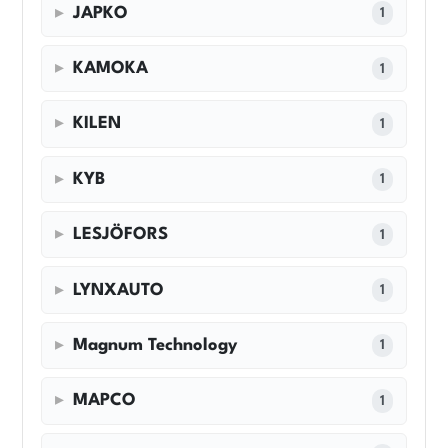
JAPKO
1
KAMOKA
1
KILEN
1
KYB
1
LESJÖFORS
1
LYNXAUTO
1
Magnum Technology
1
MAPCO
1