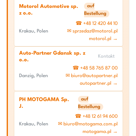
auf
Motorol Automotive sp.
z o.o.
Bestellung
☎ +48 12 420 44 10
Krakau, Polen
✉ sprzedaz@motorol.pl
motorol.pl →
Auto-Partner Gdansk sp. z
Kontakt
o.o.
☎ +48 58 765 87 00
Danzig, Polen
✉ biuro@autopartner.pl
autopartner.pl →
auf
PH MOTOGAMA Sp.
J.
Bestellung
☎ +48 12 61 94 600
Krakau, Polen
✉ biuro@motogama.com.pl
motogama.pl →