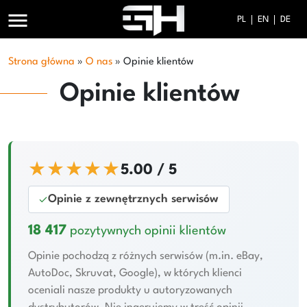
menu
PL
EN
DE
Strona główna
»
O nas
»
Opinie klientów
Opinie klientów
★★★★★
5.00 / 5
Opinie z zewnętrznych serwisów
18 417
pozytywnych opinii klientów
Opinie pochodzą z różnych serwisów (m.in. eBay,
AutoDoc, Skruvat, Google), w których klienci
oceniali nasze produkty u autoryzowanych