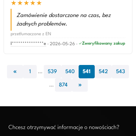
★★★★★
Zamówienie dostarczone na czas, bez
żadnych problemów.
przetłumaczone z EN
Zweryfikowany zakup
l***************e
·
2026-05-26
·
«
1
…
539
540
541
542
543
»
…
874
Chcesz otrzymywać informacje o nowościach?