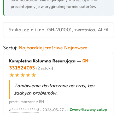
dystrybutorów. Nie ingerujemy w treść opinii —
prezentujemy je w oryginalnej formie autorów.
Sortuj:
Najbardziej treściwe
Najnowsze
GH-
Kompletna Kolumna Resorująca
—
331524C03
(2 sztuki)
★★★★★
Zamówienie dostarczone na czas, bez
żadnych problemów.
przetłumaczone z EN
Zweryfikowany zakup
d**************3
·
2026-05-27
·