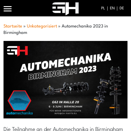
menu
PL
EN
DE
Startseite
»
Unkategorisiert
»
Automechanika 2023 in
Birmingham
Die Teilnahme an der Automechanika in Birmingham