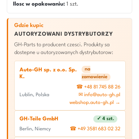
Ilosc w opakowaniu:
1 szt.
Gdzie kupic
AUTORYZOWANI DYSTRYBUTORZY
GH-Parts to producent czesci. Produkty sa
dostepne u autoryzowanych dystrybutorow:
na
Auto-GH sp. z o.o. Sp.
K.
zamowienie
☎ +48 81 745 88 26
Lublin, Polska
✉ info@auto-gh.pl
webshop.auto-gh.pl →
GH-Teile GmbH
✓ 4 szt.
Berlin, Niemcy
☎ +49 3581 683 02 32