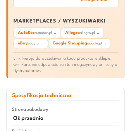
MARKETPLACES / WYSZUKIWARKI
AutoDoc
Allegro
autodoc.pl →
allegro.pl →
eBay
Google Shopping
ebay.pl →
google.pl →
Linki kieruja do wyszukiwania kodu produktu w sklepie.
GH-Parts nie odpowiada za stan magazynowy ani ceny u
dystrybutorow.
Specyfikacja techniczna
Strona zabudowy
Oś przednia