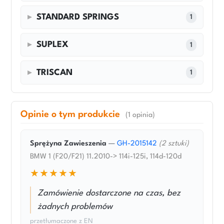
STANDARD SPRINGS
1
SUPLEX
1
TRISCAN
1
Opinie o tym produkcie
(1 opinia)
Sprężyna Zawieszenia
—
GH-2015142
(2 sztuki)
BMW 1 (F20/F21) 11.2010-> 114i-125i, 114d-120d
★★★★★
Zamówienie dostarczone na czas, bez
żadnych problemów
przetłumaczone z EN