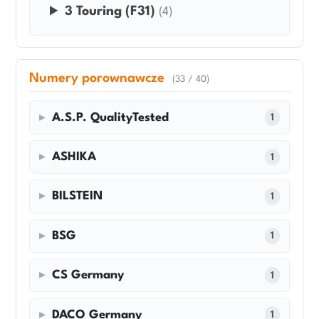
3 Touring (F31)
(4)
Numery porownawcze
(33 / 40)
A.S.P. QualityTested
1
ASHIKA
1
BILSTEIN
1
BSG
1
CS Germany
1
DACO Germany
1