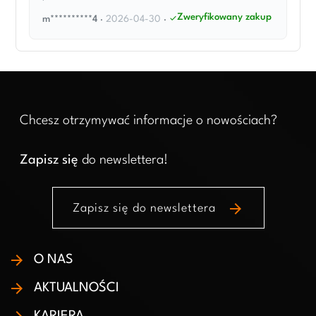
Zweryfikowany zakup
m**********4
·
2026-04-30
·
Chcesz otrzymywać informacje o nowościach?
Zapisz się
do newslettera!
arrow_forward
Zapisz się do newslettera
O NAS
AKTUALNOŚCI