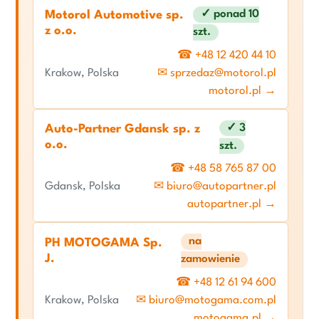
✓ ponad 10
Motorol Automotive sp.
z o.o.
szt.
☎ +48 12 420 44 10
Krakow, Polska
✉ sprzedaz@motorol.pl
motorol.pl →
✓ 3
Auto-Partner Gdansk sp. z
o.o.
szt.
☎ +48 58 765 87 00
Gdansk, Polska
✉ biuro@autopartner.pl
autopartner.pl →
na
PH MOTOGAMA Sp.
J.
zamowienie
☎ +48 12 61 94 600
Krakow, Polska
✉ biuro@motogama.com.pl
motogama.pl →