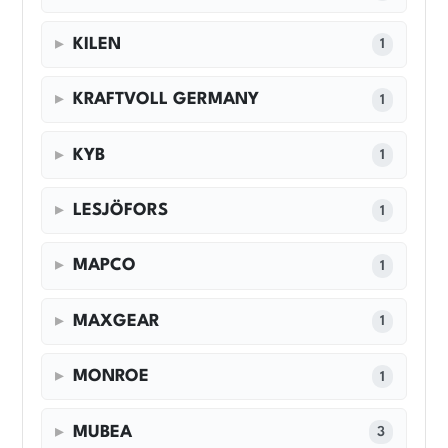
KILEN
1
KRAFTVOLL GERMANY
1
KYB
1
LESJÖFORS
1
MAPCO
1
MAXGEAR
1
MONROE
1
MUBEA
3