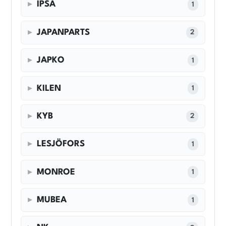
IPSA
1
JAPANPARTS
2
JAPKO
1
KILEN
1
KYB
2
LESJÖFORS
1
MONROE
1
MUBEA
1