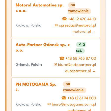
na
Motorol Automotive sp.
z o.o.
zamowienie
☎ +48 12 420 44 10
Krakow, Polska
✉ sprzedaz@motorol.pl
motorol.pl →
✓ 2
Auto-Partner Gdansk sp. z
o.o.
szt.
☎ +48 58 765 87 00
Gdansk, Polska
✉ biuro@autopartner.pl
autopartner.pl →
na
PH MOTOGAMA Sp.
J.
zamowienie
☎ +48 12 61 94 600
Krakow, Polska
✉ biuro@motogama.com.pl
motogama.pl →