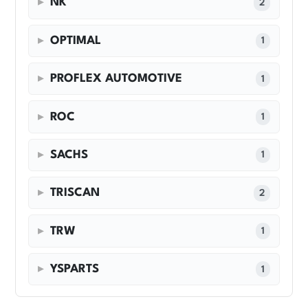
NK
2
OPTIMAL
1
PROFLEX AUTOMOTIVE
1
ROC
1
SACHS
1
TRISCAN
2
TRW
1
YSPARTS
1