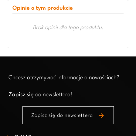
Opinie o tym produkcie
Brak opinii dla tego produktu.
Chcesz otrzymywać informacje o nowościach?
Zapisz się
do newslettera!
arrow_forward
Zapisz się do newslettera