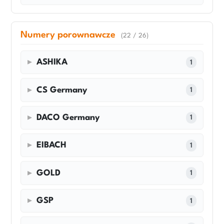
Numery porownawcze
(22 / 26)
ASHIKA
1
CS Germany
1
DACO Germany
1
EIBACH
1
GOLD
1
GSP
1