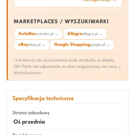
MARKETPLACES / WYSZUKIWARKI
AutoDoc
Allegro
autodoc.pl →
allegro.pl →
eBay
Google Shopping
ebay.pl →
google.pl →
Linki kieruja do wyszukiwania kodu produktu w sklepie.
GH-Parts nie odpowiada za stan magazynowy ani ceny u
dystrybutorow.
Specyfikacja techniczna
Strona zabudowy
Oś przednia