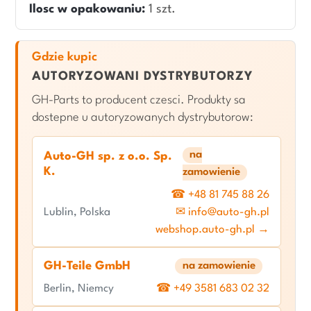
Ilosc w opakowaniu:
1 szt.
Gdzie kupic
AUTORYZOWANI DYSTRYBUTORZY
GH-Parts to producent czesci. Produkty sa
dostepne u autoryzowanych dystrybutorow:
na
Auto-GH sp. z o.o. Sp.
K.
zamowienie
☎ +48 81 745 88 26
Lublin, Polska
✉ info@auto-gh.pl
webshop.auto-gh.pl →
GH-Teile GmbH
na zamowienie
Berlin, Niemcy
☎ +49 3581 683 02 32