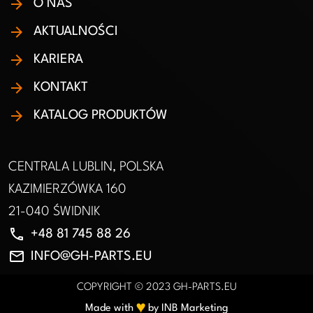
O NAS
AKTUALNOŚCI
KARIERA
KONTAKT
KATALOG PRODUKTÓW
CENTRALA LUBLIN, POLSKA
KAZIMIERZÓWKA 160
21-040 ŚWIDNIK
phone
+48 81 745 88 26
email
INFO@GH-PARTS.EU
COPYRIGHT © 2023 GH-PARTS.EU
♥︎
Made with
by INB Marketing