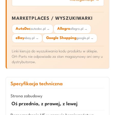
MARKETPLACES / WYSZUKIWARKI
AutoDoc
Allegro
autodoc.pl →
allegro.pl →
eBay
Google Shopping
ebay.pl →
google.pl →
Linki kieruja do wyszukiwania kodu produktu w sklepie.
GH-Parts nie odpowiada za stan magazynowy ani ceny u
dystrybutorow.
Specyfikacja techniczna
Strona zabudowy
Oś przednia, z prawej, z lewej