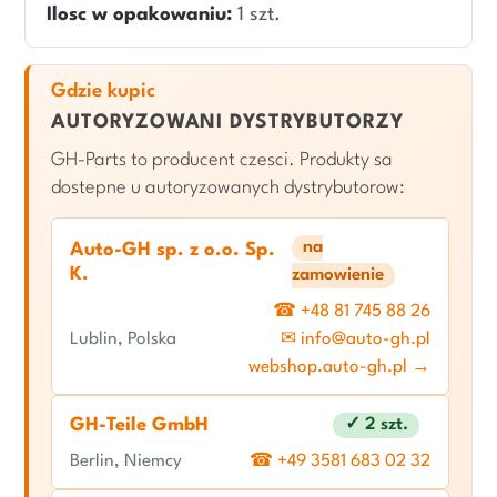
Ilosc w opakowaniu:
1 szt.
Gdzie kupic
AUTORYZOWANI DYSTRYBUTORZY
GH-Parts to producent czesci. Produkty sa
dostepne u autoryzowanych dystrybutorow:
na
Auto-GH sp. z o.o. Sp.
K.
zamowienie
☎ +48 81 745 88 26
Lublin, Polska
✉ info@auto-gh.pl
webshop.auto-gh.pl →
GH-Teile GmbH
✓ 2 szt.
Berlin, Niemcy
☎ +49 3581 683 02 32