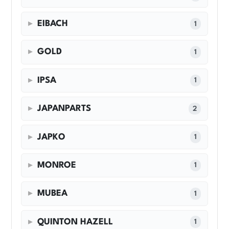
EIBACH
1
GOLD
1
IPSA
1
JAPANPARTS
2
JAPKO
1
MONROE
1
MUBEA
1
QUINTON HAZELL
1