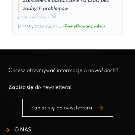
Zamówienie dostarczone na czas, bez
żadnych problemów
przetłumaczone z EN
Zweryfikowany zakup
i*****8
·
2026-04-22
·
Chcesz otrzymywać informacje o nowościach?
Zapisz się
do newslettera!
arrow_forward
Zapisz się do newslettera
O NAS