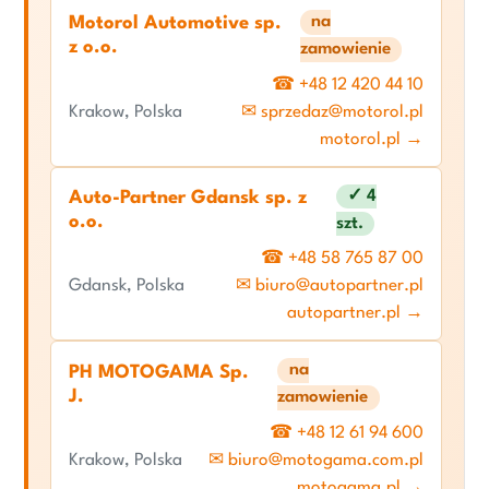
na
Motorol Automotive sp.
z o.o.
zamowienie
☎ +48 12 420 44 10
Krakow, Polska
✉ sprzedaz@motorol.pl
motorol.pl →
✓ 4
Auto-Partner Gdansk sp. z
o.o.
szt.
☎ +48 58 765 87 00
Gdansk, Polska
✉ biuro@autopartner.pl
autopartner.pl →
na
PH MOTOGAMA Sp.
J.
zamowienie
☎ +48 12 61 94 600
Krakow, Polska
✉ biuro@motogama.com.pl
motogama.pl →