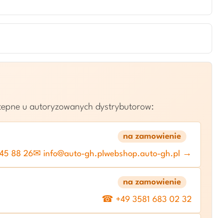
stepne u autoryzowanych dystrybutorow:
na zamowienie
45 88 26
✉ info@auto-gh.pl
webshop.auto-gh.pl →
na zamowienie
☎ +49 3581 683 02 32