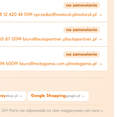
na zamowienie
 12 420 44 10
✉ sprzedaz@motorol.pl
motorol.pl →
na zamowienie
65 87 00
✉ biuro@autopartner.pl
autopartner.pl →
na zamowienie
 94 600
✉ biuro@motogama.com.pl
motogama.pl →
Bay
Google Shopping
ebay.pl →
google.pl →
ie. GH-Parts nie odpowiada za stan magazynowy ani ceny u