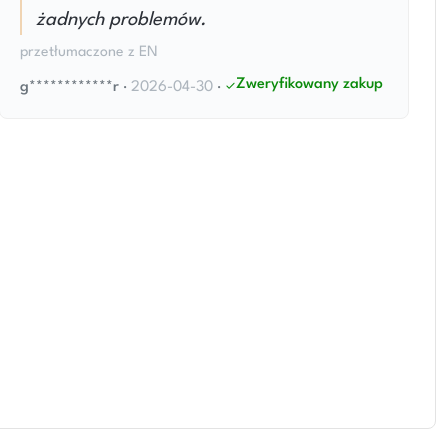
żadnych problemów.
przetłumaczone z EN
Zweryfikowany zakup
g************r
·
2026-04-30
·