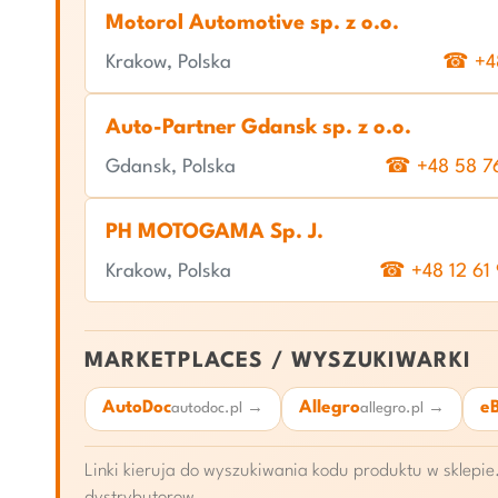
Motorol Automotive sp. z o.o.
Krakow, Polska
☎ +48
Auto-Partner Gdansk sp. z o.o.
Gdansk, Polska
☎ +48 58 7
PH MOTOGAMA Sp. J.
Krakow, Polska
☎ +48 12 61
MARKETPLACES / WYSZUKIWARKI
AutoDoc
Allegro
e
autodoc.pl →
allegro.pl →
Linki kieruja do wyszukiwania kodu produktu w sklep