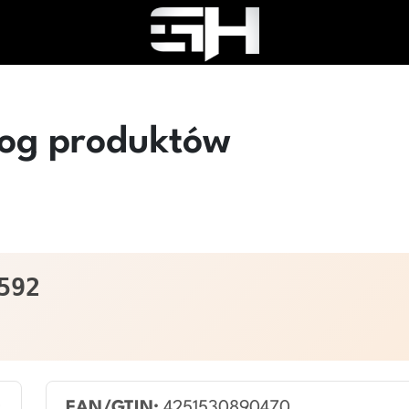
log produktów
592
EAN/GTIN:
4251530890470