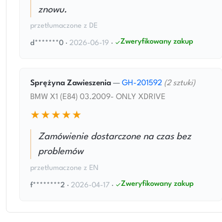
znowu.
przetłumaczone z DE
Zweryfikowany zakup
d*******0
·
2026-06-19
·
Sprężyna Zawieszenia
—
GH-201592
(2 sztuki)
BMW X1 (E84) 03.2009- ONLY XDRIVE
★★★★★
Zamówienie dostarczone na czas bez
problemów
przetłumaczone z EN
Zweryfikowany zakup
f********2
·
2026-04-17
·