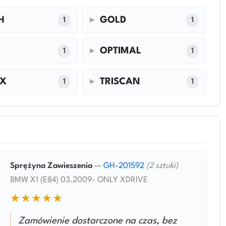
H
GOLD
1
1
OPTIMAL
1
1
EX
TRISCAN
1
1
Sprężyna Zawieszenia
—
GH-201592
(2 sztuki)
BMW X1 (E84) 03.2009- ONLY XDRIVE
★★★★★
Zamówienie dostarczone na czas, bez