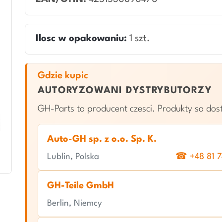
Ilosc w opakowaniu:
1 szt.
Gdzie kupic
AUTORYZOWANI DYSTRYBUTORZY
GH-Parts to producent czesci. Produkty sa do
Auto-GH sp. z o.o. Sp. K.
Lublin, Polska
☎ +48 81 7
GH-Teile GmbH
Berlin, Niemcy