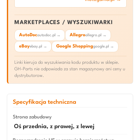
MARKETPLACES / WYSZUKIWARKI
AutoDoc
Allegro
autodoc.pl →
allegro.pl →
eBay
Google Shopping
ebay.pl →
google.pl →
Linki kieruja do wyszukiwania kodu produktu w sklepie.
GH-Parts nie odpowiada za stan magazynowy ani ceny u
dystrybutorow.
Specyfikacja techniczna
Strona zabudowy
Oś przednia, z prawej, z lewej