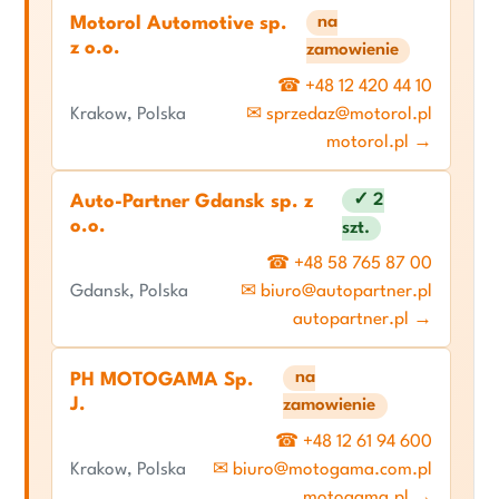
na
Motorol Automotive sp.
z o.o.
zamowienie
☎ +48 12 420 44 10
Krakow, Polska
✉ sprzedaz@motorol.pl
motorol.pl →
✓ 2
Auto-Partner Gdansk sp. z
o.o.
szt.
☎ +48 58 765 87 00
Gdansk, Polska
✉ biuro@autopartner.pl
autopartner.pl →
na
PH MOTOGAMA Sp.
J.
zamowienie
☎ +48 12 61 94 600
Krakow, Polska
✉ biuro@motogama.com.pl
motogama.pl →