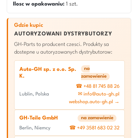
Ilosc w opakowaniu:
1 szt.
Gdzie kupic
AUTORYZOWANI DYSTRYBUTORZY
GH-Parts to producent czesci. Produkty sa
dostepne u autoryzowanych dystrybutorow:
na
Auto-GH sp. z o.o. Sp.
K.
zamowienie
☎ +48 81 745 88 26
Lublin, Polska
✉ info@auto-gh.pl
webshop.auto-gh.pl →
GH-Teile GmbH
na zamowienie
Berlin, Niemcy
☎ +49 3581 683 02 32