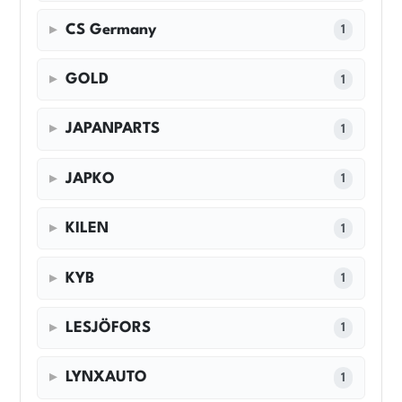
CS Germany
1
GOLD
1
JAPANPARTS
1
JAPKO
1
KILEN
1
KYB
1
LESJÖFORS
1
LYNXAUTO
1