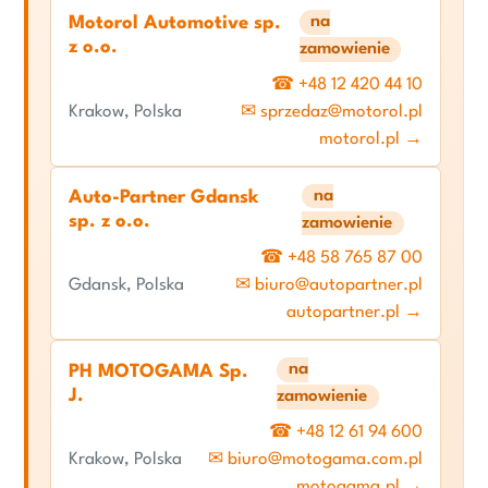
na
Motorol Automotive sp.
z o.o.
zamowienie
☎ +48 12 420 44 10
Krakow, Polska
✉ sprzedaz@motorol.pl
motorol.pl →
na
Auto-Partner Gdansk
sp. z o.o.
zamowienie
☎ +48 58 765 87 00
Gdansk, Polska
✉ biuro@autopartner.pl
autopartner.pl →
na
PH MOTOGAMA Sp.
J.
zamowienie
☎ +48 12 61 94 600
Krakow, Polska
✉ biuro@motogama.com.pl
motogama.pl →