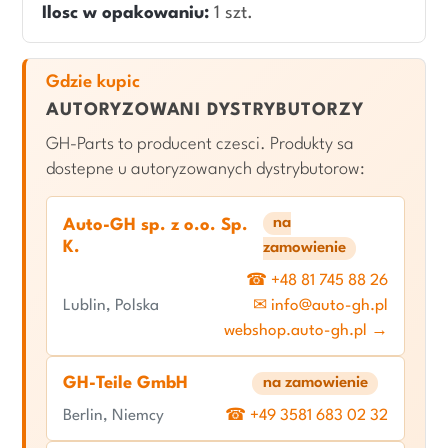
Ilosc w opakowaniu:
1 szt.
Gdzie kupic
AUTORYZOWANI DYSTRYBUTORZY
GH-Parts to producent czesci. Produkty sa
dostepne u autoryzowanych dystrybutorow:
na
Auto-GH sp. z o.o. Sp.
K.
zamowienie
☎ +48 81 745 88 26
Lublin, Polska
✉ info@auto-gh.pl
webshop.auto-gh.pl →
GH-Teile GmbH
na zamowienie
Berlin, Niemcy
☎ +49 3581 683 02 32