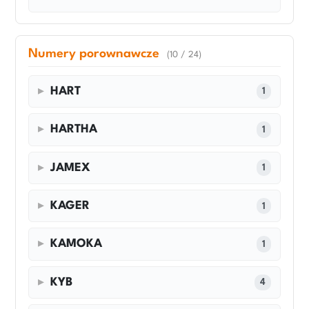
Numery porownawcze
(10 / 24)
HART
1
HARTHA
1
JAMEX
1
KAGER
1
KAMOKA
1
KYB
4