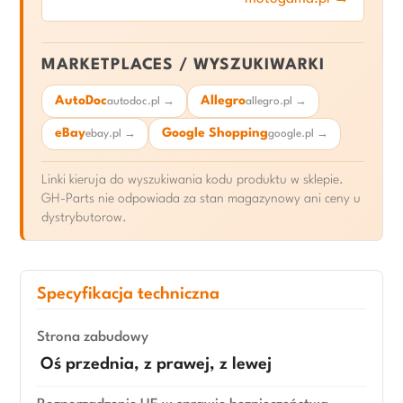
MARKETPLACES / WYSZUKIWARKI
AutoDoc
Allegro
autodoc.pl →
allegro.pl →
eBay
Google Shopping
ebay.pl →
google.pl →
Linki kieruja do wyszukiwania kodu produktu w sklepie.
GH-Parts nie odpowiada za stan magazynowy ani ceny u
dystrybutorow.
Specyfikacja techniczna
Strona zabudowy
Oś przednia, z prawej, z lewej