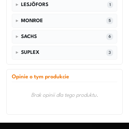
LESJÖFORS
1
MONROE
5
SACHS
6
SUPLEX
3
Opinie o tym produkcie
Brak opinii dla tego produktu.