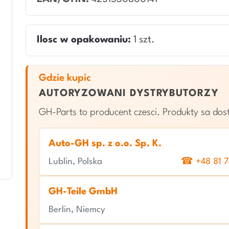
Ilosc w opakowaniu:
1 szt.
Gdzie kupic
AUTORYZOWANI DYSTRYBUTORZY
GH-Parts to producent czesci. Produkty sa do
Auto-GH sp. z o.o. Sp. K.
Lublin, Polska
☎ +48 81 7
GH-Teile GmbH
Berlin, Niemcy