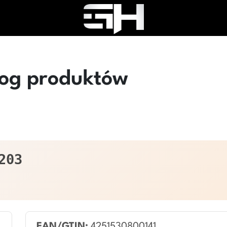
log produktów
203
EAN/GTIN:
4251530800141