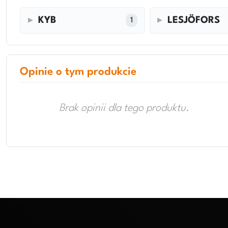
KYB
LESJÖFORS
1
Opinie o tym produkcie
Brak opinii dla tego produktu.