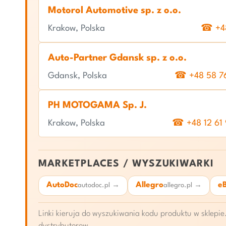
Motorol Automotive sp. z o.o.
Krakow, Polska
☎ +48
Auto-Partner Gdansk sp. z o.o.
Gdansk, Polska
☎ +48 58 7
PH MOTOGAMA Sp. J.
Krakow, Polska
☎ +48 12 61
MARKETPLACES / WYSZUKIWARKI
AutoDoc
Allegro
e
autodoc.pl →
allegro.pl →
Linki kieruja do wyszukiwania kodu produktu w sklep