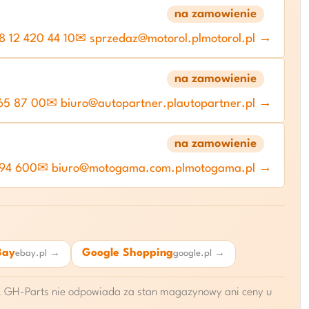
na zamowienie
 12 420 44 10
✉ sprzedaz@motorol.pl
motorol.pl →
na zamowienie
65 87 00
✉ biuro@autopartner.pl
autopartner.pl →
na zamowienie
 94 600
✉ biuro@motogama.com.pl
motogama.pl →
Bay
Google Shopping
ebay.pl →
google.pl →
ie. GH-Parts nie odpowiada za stan magazynowy ani ceny u