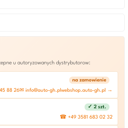
stepne u autoryzowanych dystrybutorow:
na zamowienie
45 88 26
✉ info@auto-gh.pl
webshop.auto-gh.pl →
✓ 2 szt.
☎ +49 3581 683 02 32