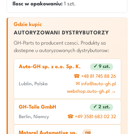
Ilosc w opakowaniu:
1 szt.
Gdzie kupic
AUTORYZOWANI DYSTRYBUTORZY
GH-Parts to producent czesci. Produkty sa
dostepne u autoryzowanych dystrybutorow:
Auto-GH sp. z o.o. Sp. K.
✓ 9 szt.
☎ +48 81 745 88 26
Lublin, Polska
✉ info@auto-gh.pl
webshop.auto-gh.pl →
GH-Teile GmbH
✓ 2 szt.
Berlin, Niemcy
☎ +49 3581 683 02 32
na
Motorol Automotive sp.