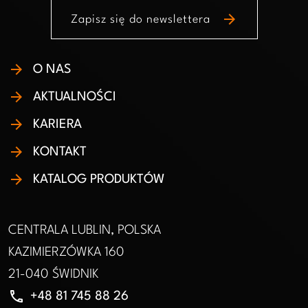
arrow_forward
Zapisz się do newslettera
O NAS
AKTUALNOŚCI
KARIERA
KONTAKT
KATALOG PRODUKTÓW
CENTRALA LUBLIN, POLSKA
KAZIMIERZÓWKA 160
21-040 ŚWIDNIK
phone
+48 81 745 88 26