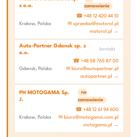
z o.o.
zamowienie
☎ +48 12 420 44 10
Krakow, Polska
✉ sprzedaz@motorol.pl
motorol.pl →
Auto-Partner Gdansk sp. z
kontakt
o.o.
☎ +48 58 765 87 00
Gdansk, Polska
✉ biuro@autopartner.pl
autopartner.pl →
na
PH MOTOGAMA Sp.
J.
zamowienie
☎ +48 12 61 94 600
Krakow, Polska
✉ biuro@motogama.com.pl
motogama.pl →