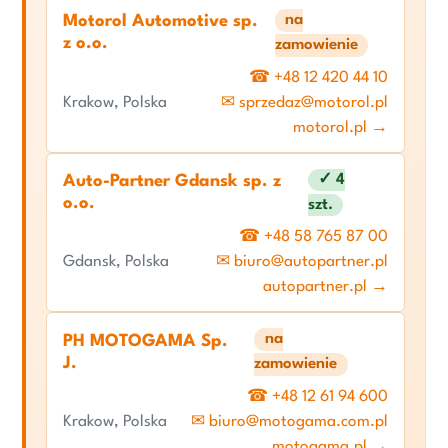
na
Motorol Automotive sp.
z o.o.
zamowienie
☎ +48 12 420 44 10
Krakow, Polska
✉ sprzedaz@motorol.pl
motorol.pl →
✓ 4
Auto-Partner Gdansk sp. z
o.o.
szt.
☎ +48 58 765 87 00
Gdansk, Polska
✉ biuro@autopartner.pl
autopartner.pl →
na
PH MOTOGAMA Sp.
J.
zamowienie
☎ +48 12 61 94 600
Krakow, Polska
✉ biuro@motogama.com.pl
motogama.pl →