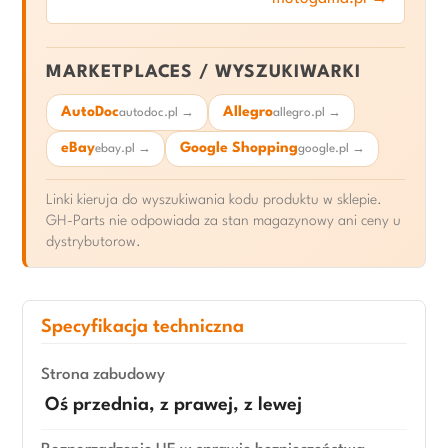
MARKETPLACES / WYSZUKIWARKI
AutoDoc
Allegro
autodoc.pl →
allegro.pl →
eBay
Google Shopping
ebay.pl →
google.pl →
Linki kieruja do wyszukiwania kodu produktu w sklepie.
GH-Parts nie odpowiada za stan magazynowy ani ceny u
dystrybutorow.
Specyfikacja techniczna
Strona zabudowy
Oś przednia, z prawej, z lewej