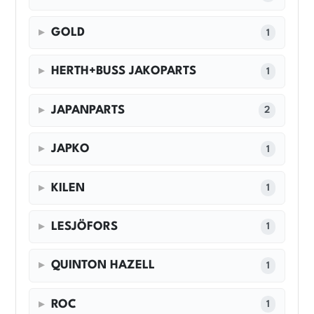
GOLD
1
HERTH+BUSS JAKOPARTS
1
JAPANPARTS
2
JAPKO
1
KILEN
1
LESJÖFORS
1
QUINTON HAZELL
1
ROC
1