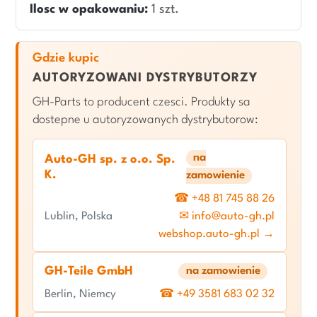
Ilosc w opakowaniu:
1 szt.
Gdzie kupic
AUTORYZOWANI DYSTRYBUTORZY
GH-Parts to producent czesci. Produkty sa
dostepne u autoryzowanych dystrybutorow:
na
Auto-GH sp. z o.o. Sp.
K.
zamowienie
☎ +48 81 745 88 26
Lublin, Polska
✉ info@auto-gh.pl
webshop.auto-gh.pl →
GH-Teile GmbH
na zamowienie
Berlin, Niemcy
☎ +49 3581 683 02 32