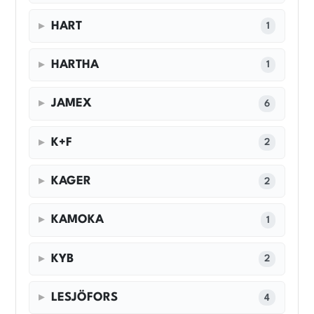
HART
1
HARTHA
1
JAMEX
6
K+F
2
KAGER
2
KAMOKA
1
KYB
2
LESJÖFORS
4