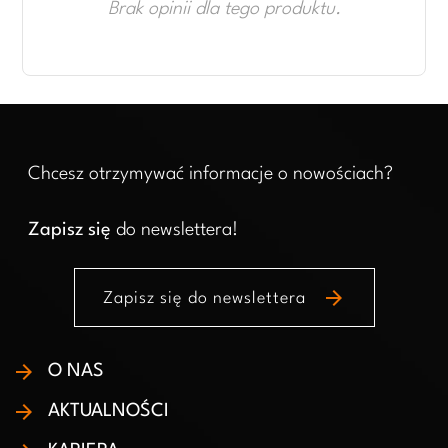
Brak opinii dla tego produktu.
Chcesz otrzymywać informacje o nowościach?
Zapisz się
do newslettera!
arrow_forward
Zapisz się do newslettera
O NAS
AKTUALNOŚCI