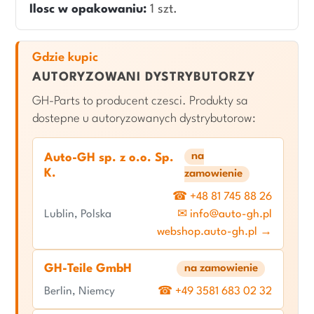
Ilosc w opakowaniu:
1 szt.
Gdzie kupic
AUTORYZOWANI DYSTRYBUTORZY
GH-Parts to producent czesci. Produkty sa
dostepne u autoryzowanych dystrybutorow:
na
Auto-GH sp. z o.o. Sp.
K.
zamowienie
☎ +48 81 745 88 26
Lublin, Polska
✉ info@auto-gh.pl
webshop.auto-gh.pl →
GH-Teile GmbH
na zamowienie
Berlin, Niemcy
☎ +49 3581 683 02 32