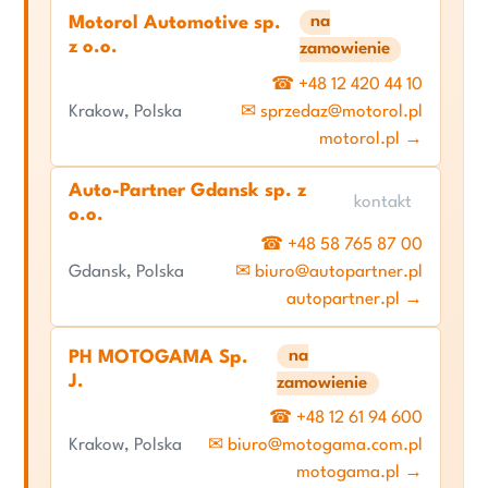
na
Motorol Automotive sp.
z o.o.
zamowienie
☎ +48 12 420 44 10
Krakow, Polska
✉ sprzedaz@motorol.pl
motorol.pl →
Auto-Partner Gdansk sp. z
kontakt
o.o.
☎ +48 58 765 87 00
Gdansk, Polska
✉ biuro@autopartner.pl
autopartner.pl →
na
PH MOTOGAMA Sp.
J.
zamowienie
☎ +48 12 61 94 600
Krakow, Polska
✉ biuro@motogama.com.pl
motogama.pl →