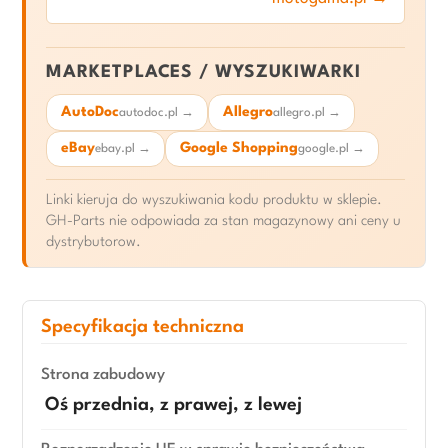
MARKETPLACES / WYSZUKIWARKI
AutoDoc
Allegro
autodoc.pl →
allegro.pl →
eBay
Google Shopping
ebay.pl →
google.pl →
Linki kieruja do wyszukiwania kodu produktu w sklepie.
GH-Parts nie odpowiada za stan magazynowy ani ceny u
dystrybutorow.
Specyfikacja techniczna
Strona zabudowy
Oś przednia, z prawej, z lewej