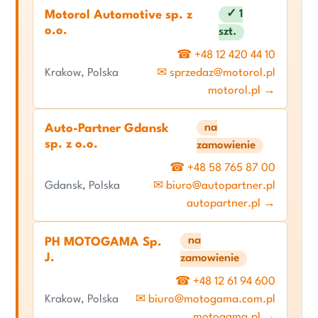
✓ 1
Motorol Automotive sp. z
o.o.
szt.
☎ +48 12 420 44 10
Krakow, Polska
✉ sprzedaz@motorol.pl
motorol.pl →
na
Auto-Partner Gdansk
sp. z o.o.
zamowienie
☎ +48 58 765 87 00
Gdansk, Polska
✉ biuro@autopartner.pl
autopartner.pl →
na
PH MOTOGAMA Sp.
J.
zamowienie
☎ +48 12 61 94 600
Krakow, Polska
✉ biuro@motogama.com.pl
motogama.pl →