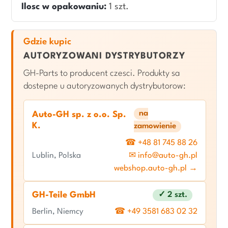
Ilosc w opakowaniu:
1 szt.
Gdzie kupic
AUTORYZOWANI DYSTRYBUTORZY
GH-Parts to producent czesci. Produkty sa
dostepne u autoryzowanych dystrybutorow:
na
Auto-GH sp. z o.o. Sp.
K.
zamowienie
☎ +48 81 745 88 26
Lublin, Polska
✉ info@auto-gh.pl
webshop.auto-gh.pl →
GH-Teile GmbH
✓ 2 szt.
Berlin, Niemcy
☎ +49 3581 683 02 32