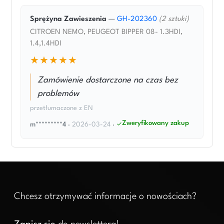
Sprężyna Zawieszenia
—
GH-202360
(2 sztuki)
CITROEN NEMO, PEUGEOT BIPPER 08- 1.3HDI,
1.4,1.4HDI
★★★★★
Zamówienie dostarczone na czas bez
problemów
przetłumaczone z EN
Zweryfikowany zakup
m*********4
·
2026-03-24
·
Chcesz otrzymywać informacje o nowościach?