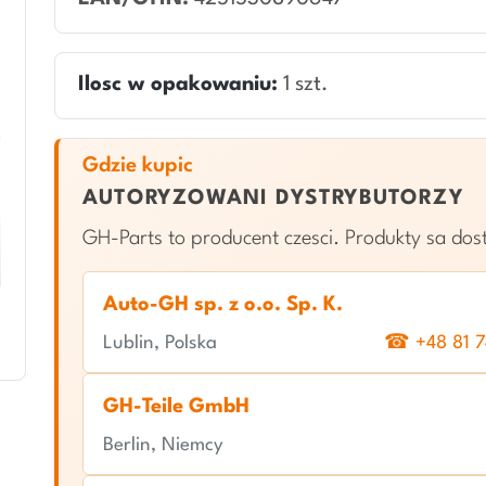
Ilosc w opakowaniu:
1 szt.
Gdzie kupic
AUTORYZOWANI DYSTRYBUTORZY
GH-Parts to producent czesci. Produkty sa do
Auto-GH sp. z o.o. Sp. K.
Lublin, Polska
☎ +48 81 7
GH-Teile GmbH
Berlin, Niemcy