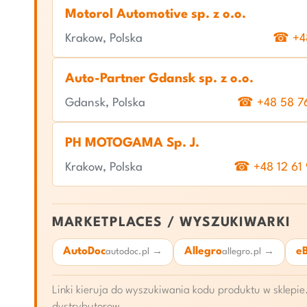
Motorol Automotive sp. z o.o.
Krakow, Polska
☎ +48
Auto-Partner Gdansk sp. z o.o.
Gdansk, Polska
☎ +48 58 7
PH MOTOGAMA Sp. J.
Krakow, Polska
☎ +48 12 61
MARKETPLACES / WYSZUKIWARKI
AutoDoc
Allegro
e
autodoc.pl →
allegro.pl →
Linki kieruja do wyszukiwania kodu produktu w sklep