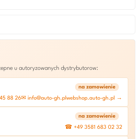
stepne u autoryzowanych dystrybutorow:
na zamowienie
45 88 26
✉ info@auto-gh.pl
webshop.auto-gh.pl →
na zamowienie
☎ +49 3581 683 02 32