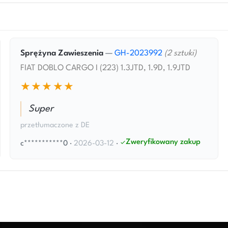
Sprężyna Zawieszenia
—
GH-2023992
(2 sztuki)
FIAT DOBLO CARGO I (223) 1.3JTD, 1.9D, 1.9JTD
★★★★★
Super
przetłumaczone z DE
Zweryfikowany zakup
c***********0
·
2026-03-12
·