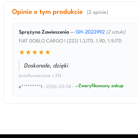
Opinie o tym produkcie
(2 opinie)
Sprężyna Zawieszenia
—
GH-2023992
(2 sztuki)
FIAT DOBLO CARGO I (223) 1.3JTD, 1.9D, 1.9JTD
★★★★★
Doskonale, dzięki
przetłumaczone z EN
Zweryfikowany zakup
e*********1
·
2026-03-04
·