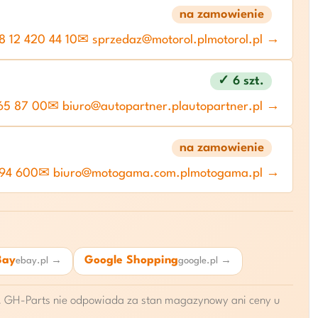
na zamowienie
 12 420 44 10
✉ sprzedaz@motorol.pl
motorol.pl →
✓ 6 szt.
65 87 00
✉ biuro@autopartner.pl
autopartner.pl →
na zamowienie
 94 600
✉ biuro@motogama.com.pl
motogama.pl →
Bay
Google Shopping
ebay.pl →
google.pl →
ie. GH-Parts nie odpowiada za stan magazynowy ani ceny u