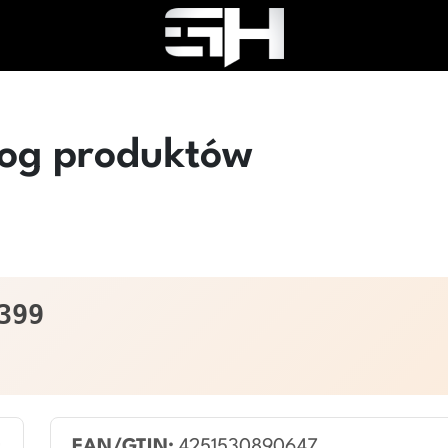
log produktów
399
EAN/GTIN:
4251530890647