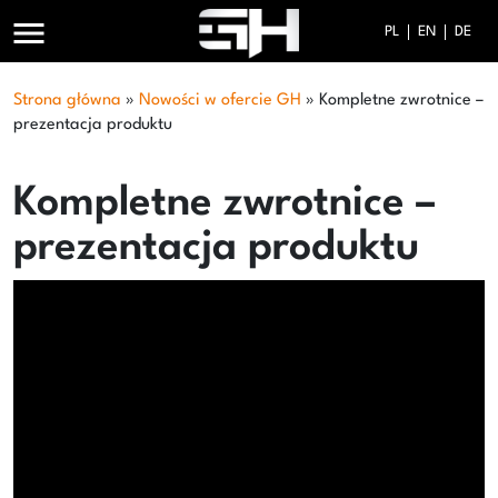
menu
PL
EN
DE
Strona główna
»
Nowości w ofercie GH
»
Kompletne zwrotnice –
prezentacja produktu
Kompletne zwrotnice –
prezentacja produktu