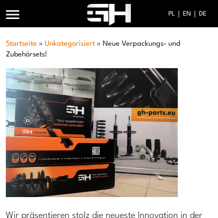
menu
PL
EN
DE
Startseite
»
Unkategorisiert
»
Neue Verpackungs- und
Zubehörsets!
Wir präsentieren stolz die neueste Innovation in der